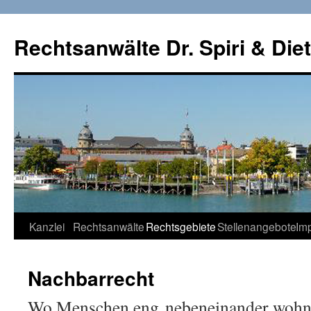
Rechtsanwälte Dr. Spiri & Diet
Springe
Kanzlei
Rechtsanwälte
Rechtsgebiete
Stellenangebote
Im
zum
Nachbarrecht
Inhalt
Wo Menschen eng
nebeneinander wohne