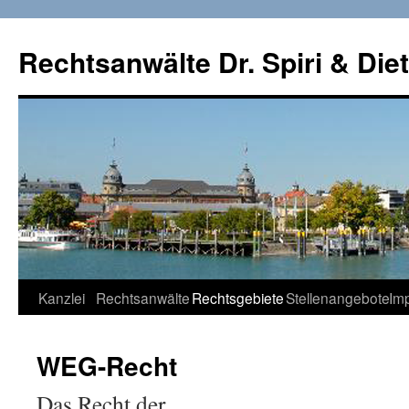
Rechtsanwälte Dr. Spiri & Diet
Springe
Kanzlei
Rechtsanwälte
Rechtsgebiete
Stellenangebote
Im
zum
WEG-Recht
Inhalt
Das Recht der